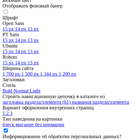
Базовый цвет
Отображать фоновый банер
Шрифт
Open Sans
15 px
14 px
13 px
PT Sans
15 px
14 px
13 px
Ubuntu
15 px
14 px
13 px
Roboto
15 px
14 px
13 px
Ширина сайта
1 700 px
1 500 px
1 344 px
1 200 px
Заголовки
Стиль
Bold
Normal
Light
Строить навигационную цепочку в каталоге из
заголовка раздела/элемента (h1)
названия раздела/элемента
Вариант оформления внутренних страниц
1
2
3
Тип наведения на картинки
блеск
мигание
без анимации
Информирование об обработке персональных данных
?