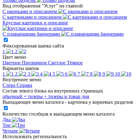
Только разделы
Вид отображения "Услуг" на главной
С иконками и описанием
С картинками и описанием
Круглые картинки и описание
С плавающими баннерами
Фиксированная шапка сайта
1
2
Цвет меню
Цветное
Прозрачное
Светлое
Тёмное
Варианты шапок
1
2
3
4
5
6
7
8
9
10
Внутреннее меню
Слева
Справа
Состав левого блока на внутренних страницах
обычный
+ тизеры
+ тизеры и товар дня
Выпадающее меню каталога - картинка у корневых разделов
Количество столбцов в выпадающем меню каталога
Два
Три
Четыре
Использовать региональность