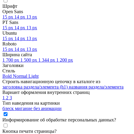
Шрифт
Open Sans
15 px
14 px
13 px
PT Sans
15 px
14 px
13 px
Ubuntu
15 px
14 px
13 px
Roboto
15 px
14 px
13 px
Ширина сайта
1 700 px
1 500 px
1 344 px
1 200 px
Заголовки
Стиль
Bold
Normal
Light
Строить навигационную цепочку в каталоге из
заголовка раздела/элемента (h1)
названия раздела/элемента
Вариант оформления внутренних страниц
1
2
3
Тип наведения на картинки
блеск
мигание
без анимации
Информирование об обработке персональных данных
?
Кнопка печати страницы
?