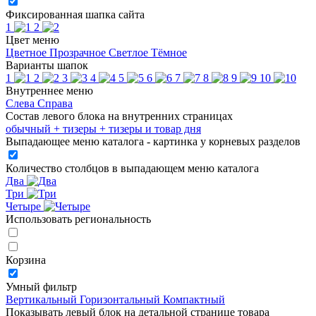
Фиксированная шапка сайта
1
2
Цвет меню
Цветное
Прозрачное
Светлое
Тёмное
Варианты шапок
1
2
3
4
5
6
7
8
9
10
Внутреннее меню
Слева
Справа
Состав левого блока на внутренних страницах
обычный
+ тизеры
+ тизеры и товар дня
Выпадающее меню каталога - картинка у корневых разделов
Количество столбцов в выпадающем меню каталога
Два
Три
Четыре
Использовать региональность
Корзина
Умный фильтр
Вертикальный
Горизонтальный
Компактный
Показывать левый блок на детальной странице товара