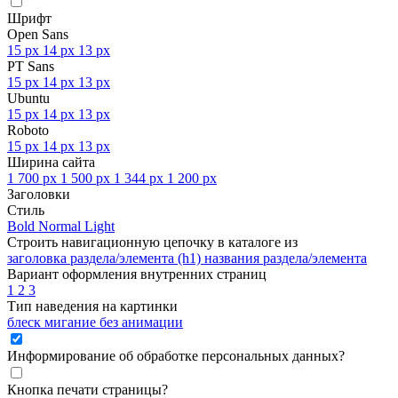
Шрифт
Open Sans
15 px
14 px
13 px
PT Sans
15 px
14 px
13 px
Ubuntu
15 px
14 px
13 px
Roboto
15 px
14 px
13 px
Ширина сайта
1 700 px
1 500 px
1 344 px
1 200 px
Заголовки
Стиль
Bold
Normal
Light
Строить навигационную цепочку в каталоге из
заголовка раздела/элемента (h1)
названия раздела/элемента
Вариант оформления внутренних страниц
1
2
3
Тип наведения на картинки
блеск
мигание
без анимации
Информирование об обработке персональных данных
?
Кнопка печати страницы
?