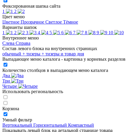
Фиксированная шапка сайта
1
2
Цвет меню
Цветное
Прозрачное
Светлое
Тёмное
Варианты шапок
1
2
3
4
5
6
7
8
9
10
Внутреннее меню
Слева
Справа
Состав левого блока на внутренних страницах
обычный
+ тизеры
+ тизеры и товар дня
Выпадающее меню каталога - картинка у корневых разделов
Количество столбцов в выпадающем меню каталога
Два
Три
Четыре
Использовать региональность
Корзина
Умный фильтр
Вертикальный
Горизонтальный
Компактный
Показывать левый блок на детальной странице товара