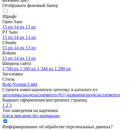
Базовый цвет
Отображать фоновый банер
Шрифт
Open Sans
15 px
14 px
13 px
PT Sans
15 px
14 px
13 px
Ubuntu
15 px
14 px
13 px
Roboto
15 px
14 px
13 px
Ширина сайта
1 700 px
1 500 px
1 344 px
1 200 px
Заголовки
Стиль
Bold
Normal
Light
Строить навигационную цепочку в каталоге из
заголовка раздела/элемента (h1)
названия раздела/элемента
Вариант оформления внутренних страниц
1
2
3
Тип наведения на картинки
блеск
мигание
без анимации
Информирование об обработке персональных данных
?