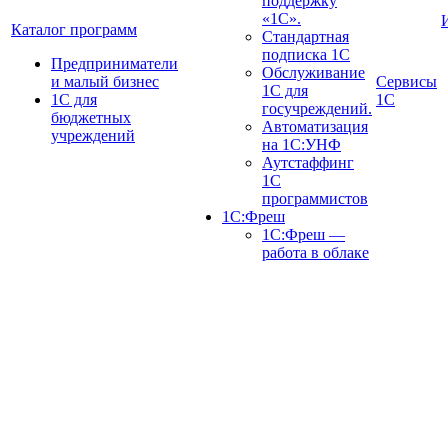
поддержку
«1С».
Каталог программ
Стандартная
подписка 1С
Предприниматели
Обслуживание
и малый бизнес
Сервисы
1С для
1С для
1С
госучреждений.
бюджетных
Автоматизация
учреждений
на 1С:УНФ
Аутстаффинг
1С
программистов
1С:Фреш
1С:Фреш —
работа в облаке