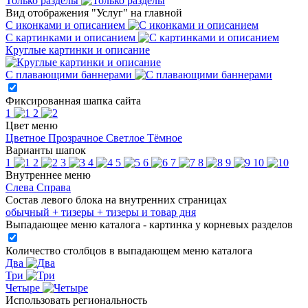
Только разделы
Вид отображения "Услуг" на главной
С иконками и описанием
С картинками и описанием
Круглые картинки и описание
С плавающими баннерами
Фиксированная шапка сайта
1
2
Цвет меню
Цветное
Прозрачное
Светлое
Тёмное
Варианты шапок
1
2
3
4
5
6
7
8
9
10
Внутреннее меню
Слева
Справа
Состав левого блока на внутренних страницах
обычный
+ тизеры
+ тизеры и товар дня
Выпадающее меню каталога - картинка у корневых разделов
Количество столбцов в выпадающем меню каталога
Два
Три
Четыре
Использовать региональность