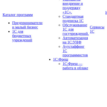
внедрение и
поддержку
«1С».
Каталог программ
Стандартная
подписка 1С
Предприниматели
Обслуживание
и малый бизнес
Сервисы
1С для
1С для
1С
госучреждений.
бюджетных
Автоматизация
учреждений
на 1С:УНФ
Аутстаффинг
1С
программистов
1С:Фреш
1С:Фреш —
работа в облаке