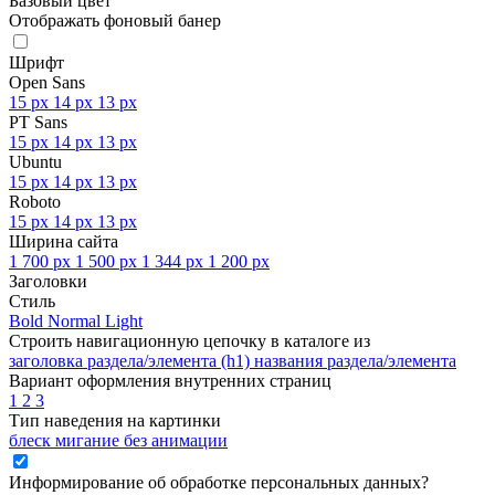
Базовый цвет
Отображать фоновый банер
Шрифт
Open Sans
15 px
14 px
13 px
PT Sans
15 px
14 px
13 px
Ubuntu
15 px
14 px
13 px
Roboto
15 px
14 px
13 px
Ширина сайта
1 700 px
1 500 px
1 344 px
1 200 px
Заголовки
Стиль
Bold
Normal
Light
Строить навигационную цепочку в каталоге из
заголовка раздела/элемента (h1)
названия раздела/элемента
Вариант оформления внутренних страниц
1
2
3
Тип наведения на картинки
блеск
мигание
без анимации
Информирование об обработке персональных данных
?