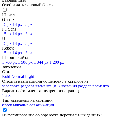
Базовый цвет
Отображать фоновый банер
Шрифт
Open Sans
15 px
14 px
13 px
PT Sans
15 px
14 px
13 px
Ubuntu
15 px
14 px
13 px
Roboto
15 px
14 px
13 px
Ширина сайта
1 700 px
1 500 px
1 344 px
1 200 px
Заголовки
Стиль
Bold
Normal
Light
Строить навигационную цепочку в каталоге из
заголовка раздела/элемента (h1)
названия раздела/элемента
Вариант оформления внутренних страниц
1
2
3
Тип наведения на картинки
блеск
мигание
без анимации
Информирование об обработке персональных данных
?