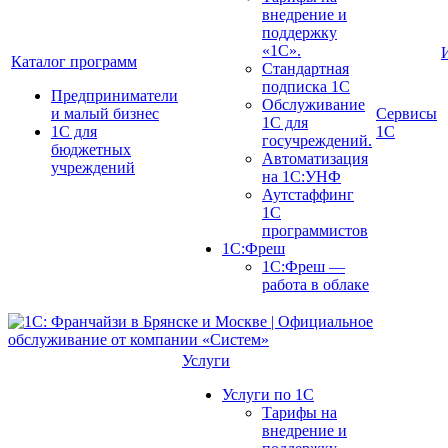
внедрение и
поддержку
«1С».
Каталог программ
Стандартная
подписка 1С
Предприниматели
Обслуживание
и малый бизнес
Сервисы
1С для
1С для
1С
госучреждений.
бюджетных
Автоматизация
учреждений
на 1С:УНФ
Аутстаффинг
1С
программистов
1С:Фреш
1С:Фреш —
работа в облаке
Услуги
Услуги по 1С
Тарифы на
внедрение и