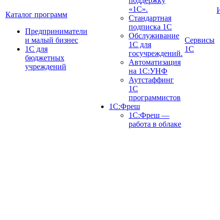
поддержку
«1С».
Каталог программ
Стандартная
подписка 1С
Предприниматели
Обслуживание
и малый бизнес
Сервисы
1С для
1С для
1С
госучреждений.
бюджетных
Автоматизация
учреждений
на 1С:УНФ
Аутстаффинг
1С
программистов
1С:Фреш
1С:Фреш —
работа в облаке