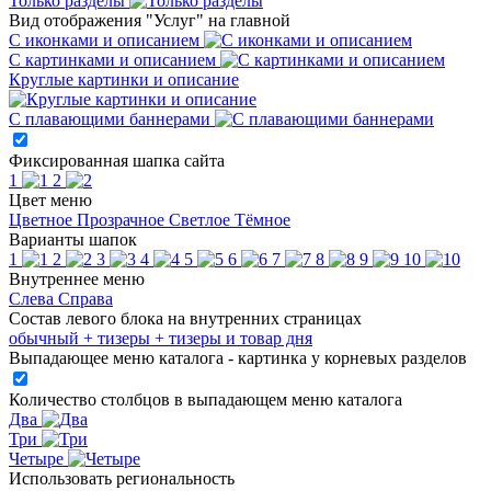
Только разделы
Вид отображения "Услуг" на главной
С иконками и описанием
С картинками и описанием
Круглые картинки и описание
С плавающими баннерами
Фиксированная шапка сайта
1
2
Цвет меню
Цветное
Прозрачное
Светлое
Тёмное
Варианты шапок
1
2
3
4
5
6
7
8
9
10
Внутреннее меню
Слева
Справа
Состав левого блока на внутренних страницах
обычный
+ тизеры
+ тизеры и товар дня
Выпадающее меню каталога - картинка у корневых разделов
Количество столбцов в выпадающем меню каталога
Два
Три
Четыре
Использовать региональность