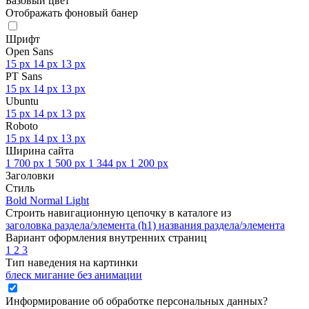
Базовый цвет
Отображать фоновый банер
Шрифт
Open Sans
15 px
14 px
13 px
PT Sans
15 px
14 px
13 px
Ubuntu
15 px
14 px
13 px
Roboto
15 px
14 px
13 px
Ширина сайта
1 700 px
1 500 px
1 344 px
1 200 px
Заголовки
Стиль
Bold
Normal
Light
Строить навигационную цепочку в каталоге из
заголовка раздела/элемента (h1)
названия раздела/элемента
Вариант оформления внутренних страниц
1
2
3
Тип наведения на картинки
блеск
мигание
без анимации
Информирование об обработке персональных данных
?