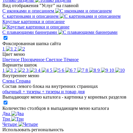
Только разделы
Вид отображения "Услуг" на главной
С иконками и описанием
С картинками и описанием
Круглые картинки и описание
С плавающими баннерами
Фиксированная шапка сайта
1
2
Цвет меню
Цветное
Прозрачное
Светлое
Тёмное
Варианты шапок
1
2
3
4
5
6
7
8
9
10
Внутреннее меню
Слева
Справа
Состав левого блока на внутренних страницах
обычный
+ тизеры
+ тизеры и товар дня
Выпадающее меню каталога - картинка у корневых разделов
Количество столбцов в выпадающем меню каталога
Два
Три
Четыре
Использовать региональность