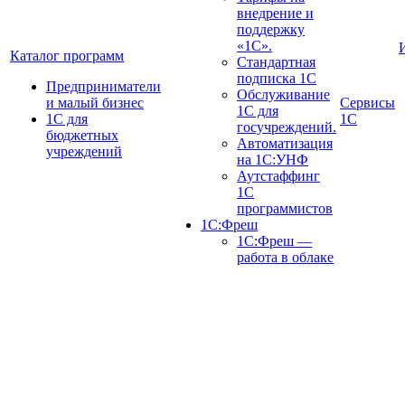
внедрение и
поддержку
«1С».
Каталог программ
Стандартная
подписка 1С
Предприниматели
Обслуживание
и малый бизнес
Сервисы
1С для
1С для
1С
госучреждений.
бюджетных
Автоматизация
учреждений
на 1С:УНФ
Аутстаффинг
1С
программистов
1С:Фреш
1С:Фреш —
работа в облаке