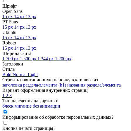
Шрифт
Open Sans
15 px
14 px
13 px
PT Sans
15 px
14 px
13 px
Ubuntu
15 px
14 px
13 px
Roboto
15 px
14 px
13 px
Ширина сайта
1 700 px
1 500 px
1 344 px
1 200 px
Заголовки
Стиль
Bold
Normal
Light
Строить навигационную цепочку в каталоге из
заголовка раздела/элемента (h1)
названия раздела/элемента
Вариант оформления внутренних страниц
1
2
3
Тип наведения на картинки
блеск
мигание
без анимации
Информирование об обработке персональных данных
?
Кнопка печати страницы
?