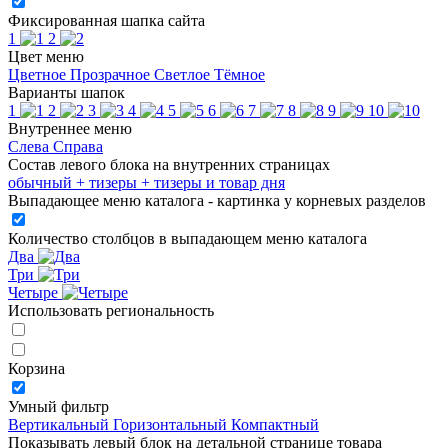
Фиксированная шапка сайта
1
2
Цвет меню
Цветное
Прозрачное
Светлое
Тёмное
Варианты шапок
1
2
3
4
5
6
7
8
9
10
Внутреннее меню
Слева
Справа
Состав левого блока на внутренних страницах
обычный
+ тизеры
+ тизеры и товар дня
Выпадающее меню каталога - картинка у корневых разделов
Количество столбцов в выпадающем меню каталога
Два
Три
Четыре
Использовать региональность
Корзина
Умный фильтр
Вертикальный
Горизонтальный
Компактный
Показывать левый блок на детальной странице товара