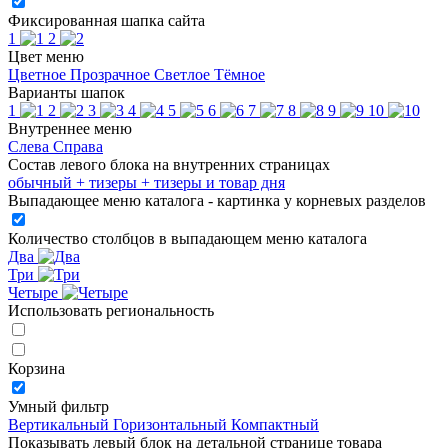
Фиксированная шапка сайта
1
2
Цвет меню
Цветное
Прозрачное
Светлое
Тёмное
Варианты шапок
1
2
3
4
5
6
7
8
9
10
Внутреннее меню
Слева
Справа
Состав левого блока на внутренних страницах
обычный
+ тизеры
+ тизеры и товар дня
Выпадающее меню каталога - картинка у корневых разделов
Количество столбцов в выпадающем меню каталога
Два
Три
Четыре
Использовать региональность
Корзина
Умный фильтр
Вертикальный
Горизонтальный
Компактный
Показывать левый блок на детальной странице товара