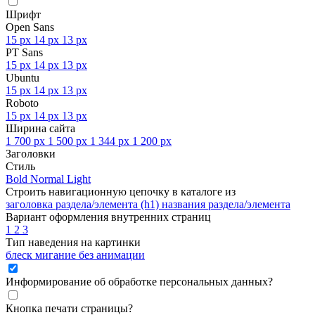
Шрифт
Open Sans
15 px
14 px
13 px
PT Sans
15 px
14 px
13 px
Ubuntu
15 px
14 px
13 px
Roboto
15 px
14 px
13 px
Ширина сайта
1 700 px
1 500 px
1 344 px
1 200 px
Заголовки
Стиль
Bold
Normal
Light
Строить навигационную цепочку в каталоге из
заголовка раздела/элемента (h1)
названия раздела/элемента
Вариант оформления внутренних страниц
1
2
3
Тип наведения на картинки
блеск
мигание
без анимации
Информирование об обработке персональных данных
?
Кнопка печати страницы
?